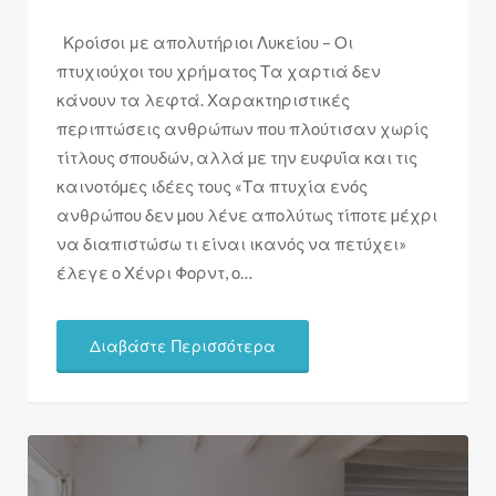
Κροίσοι με απολυτήριοι Λυκείου – Οι
πτυχιούχοι του χρήματος Τα χαρτιά δεν
κάνουν τα λεφτά. Χαρακτηριστικές
περιπτώσεις ανθρώπων που πλούτισαν χωρίς
τίτλους σπουδών, αλλά µε την ευφυΐα και τις
καινοτόµες ιδέες τους «Τα πτυχία ενός
ανθρώπου δεν µου λένε απολύτως τίποτε µέχρι
να διαπιστώσω τι είναι ικανός να πετύχει»
έλεγε ο Χένρι Φορντ, ο…
Διαβάστε Περισσότερα