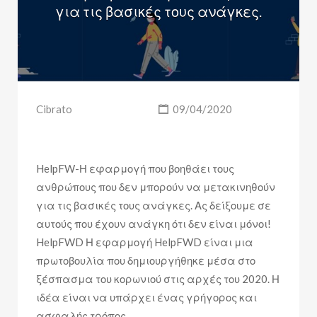
για τις βασικές τους ανάγκες.
Cibrato
09/04/2020
HelpFW-Η εφαρμογή που βοηθάει τους
ανθρώπους που δεν μπορούν να μετακινηθούν
για τις βασικές τους ανάγκες. Ας δείξουμε σε
αυτούς που έχουν ανάγκη ότι δεν είναι μόνοι!
HelpFWD Η εφαρμογή HelpFWD είναι μια
πρωτοβουλία που δημιουργήθηκε μέσα στο
ξέσπασμα του κορωνιού στις αρχές του 2020. Η
ιδέα είναι να υπάρχει ένας γρήγορος και
ασφαλής τρόπος…