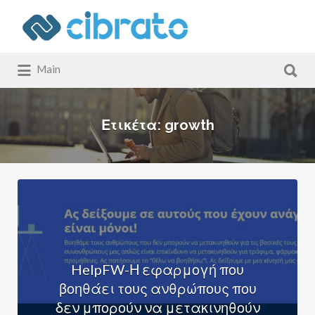
Αναζήτηση
για:
Αναζήτηση
Main
για:
Ετικέτα:
growth
HelpFW-Η εφαρμογή που
βοηθάει τους ανθρώπους που
δεν μπορούν να μετακινηθούν