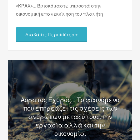
«ΚΡΑΧ»… Βρισκόμαστε μπροστά στην
οικονομική επανεκκίνηση του πλανήτη
Διαβάστε Περισσότερα
Αόρατος Εχθρός… Το φαινόμενο
που επηρεάζει τις σχέσεις των
ανθρώπων μεταξύ τους, την
εργασία αλλά και την
οικονομία.