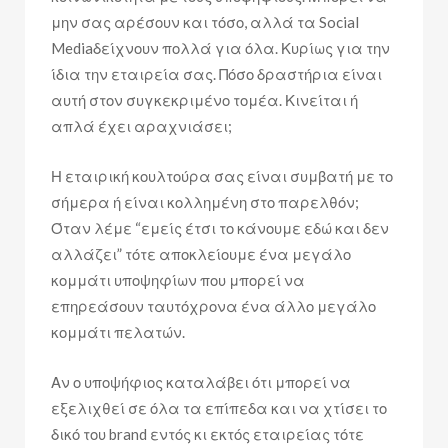
μην σας αρέσουν και τόσο, αλλά τα Social
Mediaδείχνουν πολλά για όλα. Κυρίως για την
ίδια την εταιρεία σας. Πόσο δραστήρια είναι
αυτή στον συγκεκριμένο τομέα. Κινείται ή
απλά έχει αραχνιάσει;
Η εταιρική κουλτούρα σας είναι συμβατή με το
σήμερα ή είναι κολλημένη στο παρελθόν;
Όταν λέμε “εμείς έτσι το κάνουμε εδώ και δεν
αλλάζει” τότε αποκλείουμε ένα μεγάλο
κομμάτι υποψηφίων που μπορεί να
επηρεάσουν ταυτόχρονα ένα άλλο μεγάλο
κομμάτι πελατών.
Αν ο υποψήφιος καταλάβει ότι μπορεί να
εξελιχθεί σε όλα τα επίπεδα και να χτίσει το
δικό του brand εντός κι εκτός εταιρείας τότε