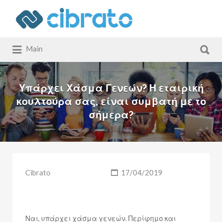
Αναζήτηση
για:
Αναζήτηση
Main
για:
Υπάρχει Χάσμα Γενεών? Η εταιρική
κουλτούρα σας, είναι συμβατή με το
σήμερα?
Cibrato
17/04/2019
Ναι, υπάρχει χάσμα γενεών. Περίφημο και