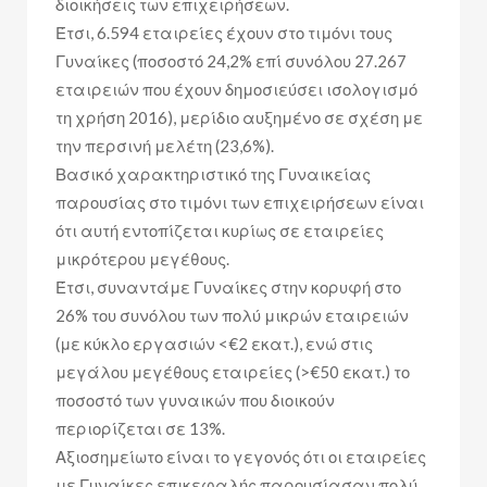
διοικήσεις των επιχειρήσεων.
Έτσι, 6.594 εταιρείες έχουν στο τιμόνι τους
Γυναίκες (ποσοστό 24,2% επί συνόλου 27.267
εταιρειών που έχουν δημοσιεύσει ισολογισμό
τη χρήση 2016), μερίδιο αυξημένο σε σχέση με
την περσινή μελέτη (23,6%).
Βασικό χαρακτηριστικό της Γυναικείας
παρουσίας στο τιμόνι των επιχειρήσεων είναι
ότι αυτή εντοπίζεται κυρίως σε εταιρείες
μικρότερου μεγέθους.
Έτσι, συναντάμε Γυναίκες στην κορυφή στο
26% του συνόλου των πολύ μικρών εταιρειών
(με κύκλο εργασιών <€2 εκατ.), ενώ στις
μεγάλου μεγέθους εταιρείες (>€50 εκατ.) το
ποσοστό των γυναικών που διοικούν
περιορίζεται σε 13%.
Αξιοσημείωτο είναι το γεγονός ότι οι εταιρείες
με Γυναίκες επικεφαλής παρουσίασαν πολύ