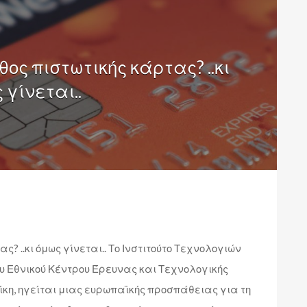
ος πιστωτικής κάρτας? ..κι
 γίνεται..
? ..κι όμως γίνεται.. Το Ινστιτούτο Τεχνολογιών
ου Εθνικού Κέντρου Έρευνας και Τεχνολογικής
ίκη, ηγείται μιας ευρωπαϊκής προσπάθειας για τη