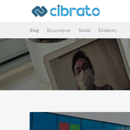
Αναζήτηση
για:
Blog
Σεμινάρια
Social
Σύνδεση