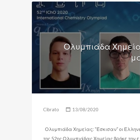
Ολυμπιάδα Χημείας
μα
Cibrato
13/08/2020
Ολυμπιάδα Χημείας: “Έσκισαν” οι Έλλην
της 52ης Ολυμπιάδας Χημείας βρήκε την 