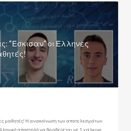
: “Έσκισαν” οι Έλληνες
θητές!
ες μαθητές! Η ανακοίνωση των αποτελεσμάτων
ελληνική αποστολή να βραβεύεται με 1 χάλκινο