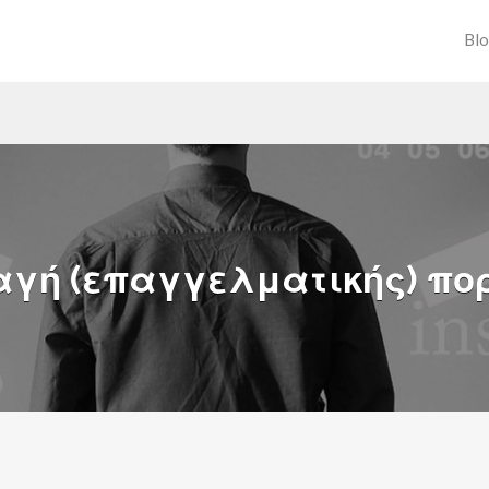
Bl
γή (επαγγελματικής) πο