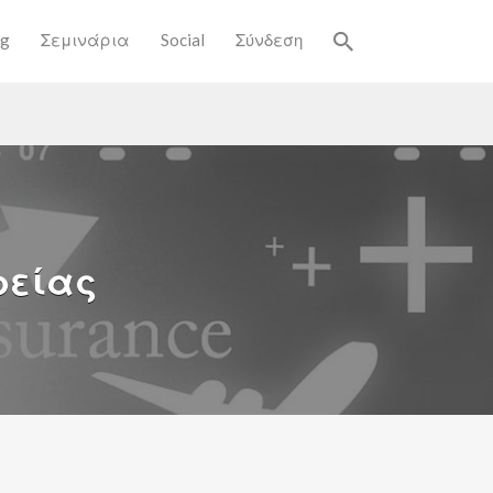
og
Σεμινάρια
Social
Σύνδεση
ρείας