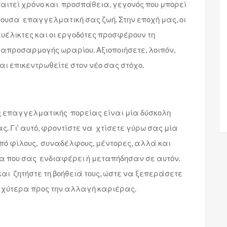
αιτεί χρόνο και προσπάθεια, γεγονός που μπορεί
υσα επαγγελματική σας ζωή. Στην εποχή μας, οι
υέλικτες και οι εργοδότες προσφέρουν τη
απροσαρμογής ωραρίου. Αξιοποιήσετε, λοιπόν,
αι επικεντρωθείτε στον νέο σας στόχο.
 επαγγελματικής πορείας είναι μία δύσκολη
. Γι’ αυτό, φροντίστε να χτίσετε γύρω σας μία
πό φίλους, συναδέλφους, μέντορες, αλλά και
α που σας ενδιαφέρει ή μεταπήδησαν σε αυτόν.
και ζητήστε τη βοήθειά τους, ώστε να ξεπεράσετε
αχύτερα προς την αλλαγή καριέρας.