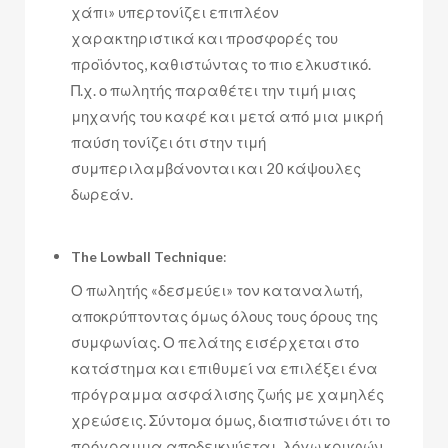
χάπι» υπερτονίζει επιπλέον
χαρακτηριστικά και προσφορές του
προϊόντος, καθιστώντας το πιο ελκυστικό.
Π.χ. ο πωλητής παραθέτει την τιμή μιας
μηχανής του καφέ και μετά από μια μικρή
παύση τονίζει ότι στην τιμή
συμπεριλαμβάνονται και 20 κάψουλες
δωρεάν.
The Lowball Technique
:
Ο πωλητής «δεσμεύει» τον καταναλωτή,
αποκρύπτοντας όμως όλους τους όρους της
συμφωνίας. Ο πελάτης εισέρχεται στο
κατάστημα και επιθυμεί να επιλέξει ένα
πρόγραμμα ασφάλισης ζωής με χαμηλές
χρεώσεις. Σύντομα όμως, διαπιστώνει ότι το
πρόγραμμα αποδεικνύεται, λόγω κρυφών