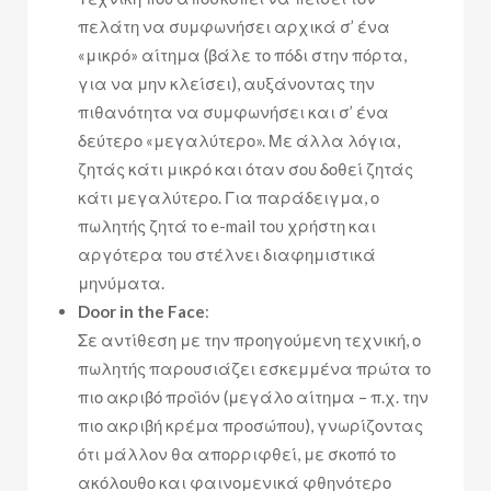
πελάτη να συμφωνήσει αρχικά σ’ ένα
«μικρό» αίτημα (βάλε το πόδι στην πόρτα,
για να μην κλείσει), αυξάνοντας την
πιθανότητα να συμφωνήσει και σ’ ένα
δεύτερο «μεγαλύτερο». Με άλλα λόγια,
ζητάς κάτι μικρό και όταν σου δοθεί ζητάς
κάτι μεγαλύτερο. Για παράδειγμα, ο
πωλητής ζητά το e-mail του χρήστη και
αργότερα του στέλνει διαφημιστικά
μηνύματα.
Door in the Face
:
Σε αντίθεση με την προηγούμενη τεχνική, ο
πωλητής παρουσιάζει εσκεμμένα πρώτα το
πιο ακριβό προϊόν (μεγάλο αίτημα – π.χ. την
πιο ακριβή κρέμα προσώπου), γνωρίζοντας
ότι μάλλον θα απορριφθεί, με σκοπό το
ακόλουθο και φαινομενικά φθηνότερο