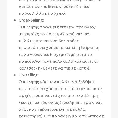
χρεώσεων, πιο δαπανηρό απ’ ό,τι του
παρουσιάστηκε αρχικά.
Cross-Selling
:
Ο πωλητής προωθεί επιπλέον προϊόντα/
υπηρεσίες που ίσως ενδιαφέρουν τον
πελάτη με σκοπό να δαπανήσει
περισσότερα χρήματα κατά τη διάρκεια
των αγορών του (π.χ. «μαζί με αυτά τα
παπούτσια πάνε πολύ καλά και αυτές οι
κάλτσες» ή «θέλετε να πιείτε κάτι;»).
Up-selling
:
Ο πωλητής ωθεί τον πελάτη να ξοδέψει
περισσότερα χρήματα απ’ όσα σκόπευε εξ
αρχής, προτείνοντάς του μια ακριβότερη
εκδοχή του προϊόντος (προσφιλής πρακτική,
όπως και η προηγούμενη, σε πολλά
εστιατόρια). Για παράδειγμα, ο πωλητής σε