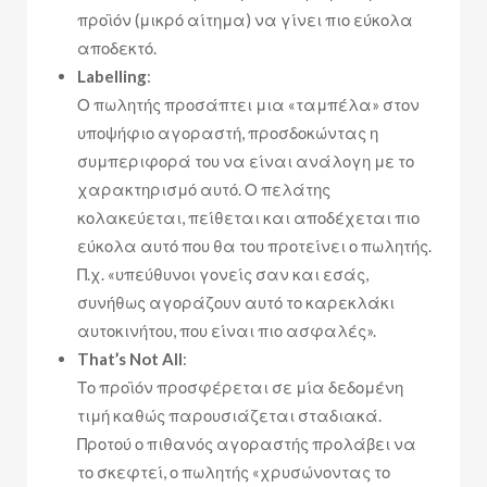
προϊόν (μικρό αίτημα) να γίνει πιο εύκολα
αποδεκτό.
Labelling
:
Ο πωλητής προσάπτει μια «ταμπέλα» στον
υποψήφιο αγοραστή, προσδοκώντας η
συμπεριφορά του να είναι ανάλογη με το
χαρακτηρισμό αυτό. Ο πελάτης
κολακεύεται, πείθεται και αποδέχεται πιο
εύκολα αυτό που θα του προτείνει ο πωλητής.
Π.χ. «υπεύθυνοι γονείς σαν και εσάς,
συνήθως αγοράζουν αυτό το καρεκλάκι
αυτοκινήτου, που είναι πιο ασφαλές».
That’s Not All
:
Το προϊόν προσφέρεται σε μία δεδομένη
τιμή καθώς παρουσιάζεται σταδιακά.
Προτού ο πιθανός αγοραστής προλάβει να
το σκεφτεί, ο πωλητής «χρυσώνοντας το