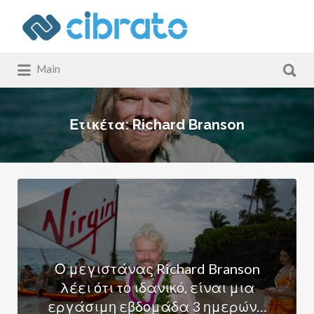
Αναζήτηση
για:
Αναζήτηση
Main
για:
Ετικέτα:
Richard Branson
Ο μεγιστάνας Richard Branson
λέει ότι το ιδανικό, είναι μια
εργάσιμη εβδομάδα 3 ημερών…