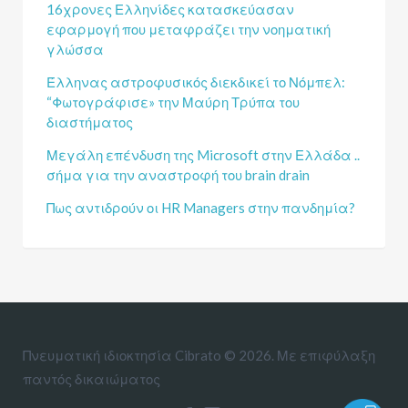
16χρονες Ελληνίδες κατασκεύασαν
εφαρμογή που μεταφράζει την νοηματική
γλώσσα
Έλληνας αστροφυσικός διεκδικεί το Νόμπελ:
“Φωτογράφισε» την Μαύρη Τρύπα του
διαστήματος
Μεγάλη επένδυση της Microsoft στην Ελλάδα ..
σήμα για την αναστροφή του brain drain
Πως αντιδρούν οι HR Managers στην πανδημία?
Πνευματική ιδιοκτησία Cibrato © 2026. Με επιφύλαξη
παντός δικαιώματος