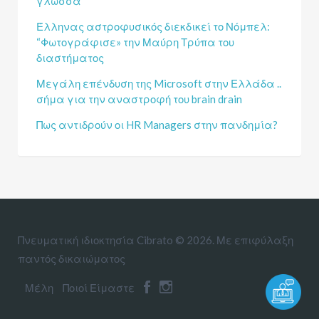
γλώσσα
Έλληνας αστροφυσικός διεκδικεί το Νόμπελ:
“Φωτογράφισε» την Μαύρη Τρύπα του
διαστήματος
Μεγάλη επένδυση της Microsoft στην Ελλάδα ..
σήμα για την αναστροφή του brain drain
Πως αντιδρούν οι HR Managers στην πανδημία?
Πνευματική ιδιοκτησία Cibrato © 2026. Με επιφύλαξη
παντός δικαιώματος
Μέλη
Ποιοί Είμαστε