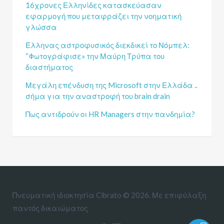
16χρονες Ελληνίδες κατασκεύασαν
εφαρμογή που μεταφράζει την νοηματική
γλώσσα
Έλληνας αστροφυσικός διεκδικεί το Νόμπελ:
“Φωτογράφισε» την Μαύρη Τρύπα του
διαστήματος
Μεγάλη επένδυση της Microsoft στην Ελλάδα ..
σήμα για την αναστροφή του brain drain
Πως αντιδρούν οι HR Managers στην πανδημία?
Πνευματική ιδιοκτησία Cibrato © 2026. Με επιφύλαξη
παντός δικαιώματος