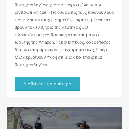
βιοτεχνολογίας για να παρατείνουν την
ανθρώπινη ζωή Tις δυνάμεις τους ενώνουν δύο
πάμπλουτοι επιχειρηματίες, προκειμένου να
βρουν το «ελιξήριο της νεότητας». Ο
πλουσιότερος άνθρωπος στον κόσμο και
ιδρυτής της Amazon, Tζεφ Μπέζος, και ο Ρώσος
δισεκατομμυριούχος επιχειρηματίας, Γιούρι
Μίλνερ, δίνουν πνοή σε μία νέα εταιρεία
βιοτεχνολογίας,…
Διαβάστε Περισσότερα