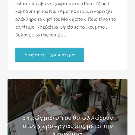
estate» λαμβάνει χώρα όταν ο Peter Minuit,
κυβερνήτης του Νιου Άμστερνταμ, αγοράζει
ολόκληρο το νησί του Μανχάταν. Ποιο είναι το
αντίτιμο; Κρεβάτια, υφάσματα, κουμπιά,
βελόνες και πετονιές…
Διαβάστε Περισσότερα
5 πράγματα που θα αλλάξουν
στον χώρο εργασίας, μετά την
πανδημία