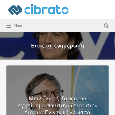
Αναζήτηση
για:
Αναζήτηση
Main
για:
Ετικέτα:
ενημέρωση
Μπιλ Γκέιτζ: Το νέο του
εγχείρημα που στηρίζεται στην
Αρχαία Ελληνική γλώσσα