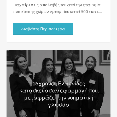
μαχαίρι στις απολαβές του από την εταιρεία
ενοικίασης χώρων γραφείου κατά 500 εκατ.…
Διαβάστε Περισσότερα
16χρονες Ελληνίδες
κατασκεύασαν εφαρμογή που
μεταφράζει την νοηματική
γλώσσα