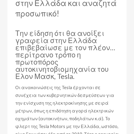
στην Ελλάδα και αναζητά
προσωπικό!
Την είδηση ότι θα ανοίξει
γραφεία στην Ελλάδα
επιβεβαίωσε με τον πλέον…
περίτρανο τρόπο η
πρωτοπόρος
αυτοκινητοβιομηχανία του
Ελον Μασκ, Tesla.
Οι ανακοινώσεις της Tesla έρχονται σε
συνέχεια των κυβερνητικών δεσμεύσεων για
την ενίσχυση της ηλεκτροκίνησης με σειρά
μέτρων, όπως η επιδότηση αγορά ηλεκτρικών
οχημάτων (αυτοκινήτων, ποδηλάτων κ.ά). To
φλερτ της Tesla Motors με την Ελλάδα, ωστόσο,
είχε ξεκινήσει ήδη από το 2018. Τότε η εταιρεία