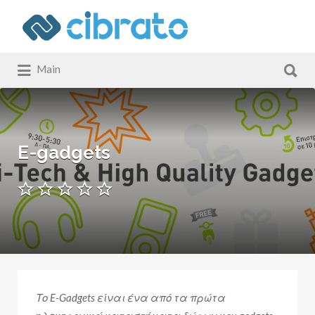
Αναζήτηση
για:
Αναζήτηση
Main
για:
E-gadgets
Το E-Gadgets είναι ένα από τα πρώτα